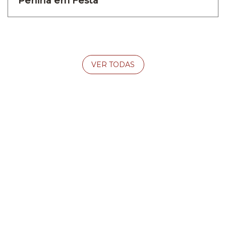
Penina em Festa
VER TODAS
EXPLORAR E CONHECER
Mapa Interactivo