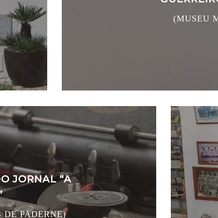
(MUSEU M
DO JORNAL “A
”
 DE PADERNE)