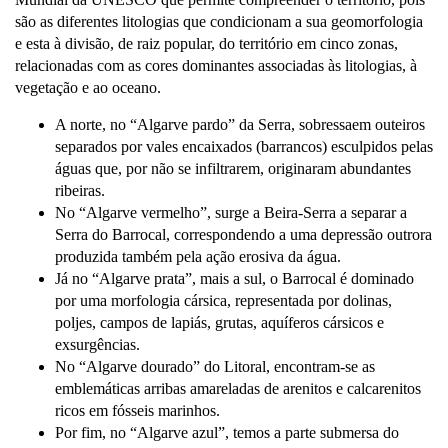
são as diferentes litologias que condicionam a sua geomorfologia
e esta à divisão, de raiz popular, do território em cinco zonas,
relacionadas com as cores dominantes associadas às litologias, à
vegetação e ao oceano.
A norte, no “Algarve pardo” da Serra, sobressaem outeiros
separados por vales encaixados (barrancos) esculpidos pelas
águas que, por não se infiltrarem, originaram abundantes
ribeiras.
No “Algarve vermelho”, surge a Beira-Serra a separar a
Serra do Barrocal, correspondendo a uma depressão outrora
produzida também pela ação erosiva da água.
Já no “Algarve prata”, mais a sul, o Barrocal é dominado
por uma morfologia cársica, representada por dolinas,
poljes, campos de lapiás, grutas, aquíferos cársicos e
exsurgências.
No “Algarve dourado” do Litoral, encontram-se as
emblemáticas arribas amareladas de arenitos e calcarenitos
ricos em fósseis marinhos.
Por fim, no “Algarve azul”, temos a parte submersa do