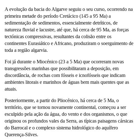
A evolução da bacia do Algarve seguiu o seu curso, ocorrendo na
primeira metade do período Cretácico (145 a 95 Ma) a
sedimentação de sedimentos, essencialmente detríticos, de
natureza fluvial e lacustre, até que, há cerca de 95 Ma, as forças
tectónicas compressivas, resultantes da colisão entre os
continentes Eurasiático e Africano, produziram o soerguimento de
toda a região algarvia.
Foi já durante o Miocénico (23 a 5 Ma) que ocorreram novas
transgressões marinhas que possibilitaram a deposição, em
discordância, de rochas com fósseis e icnofósseis que indicam
ambientes litorais e marinhos de águas bem mais quentes que as
atuais.
Posteriormente, a partir do Pliocénico, há cerca de 5 Ma, o
território, que se tornou novamente continental, começou a ser
esculpido pela ação da água, do vento e dos organismos, o que
originou os profundos vales da Serra, as típicas paisagens cársicas
do Barrocal e o complexo sistema hidrológico do aquífero
Querença-Silves.