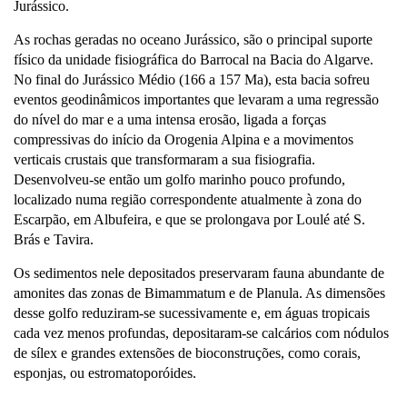
Jurássico.
As rochas geradas no oceano Jurássico, são o principal suporte
físico da unidade fisiográfica do Barrocal na Bacia do Algarve.
No final do Jurássico Médio (166 a 157 Ma), esta bacia sofreu
eventos geodinâmicos importantes que levaram a uma regressão
do nível do mar e a uma intensa erosão, ligada a forças
compressivas do início da Orogenia Alpina e a movimentos
verticais crustais que transformaram a sua fisiografia.
Desenvolveu-se então um golfo marinho pouco profundo,
localizado numa região correspondente atualmente à zona do
Escarpão, em Albufeira, e que se prolongava por Loulé até S.
Brás e Tavira.
Os sedimentos nele depositados preservaram fauna abundante de
amonites das zonas de Bimammatum e de Planula. As dimensões
desse golfo reduziram-se sucessivamente e, em águas tropicais
cada vez menos profundas, depositaram-se calcários com nódulos
de sílex e grandes extensões de bioconstruções, como corais,
esponjas, ou estromatoporóides.