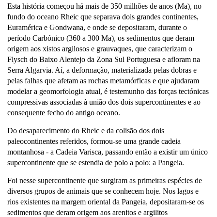
Esta história começou há mais de 350 milhões de anos (Ma), no
fundo do oceano Rheic que separava dois grandes continentes,
Euramérica e Gondwana, e onde se depositaram, durante o
período Carbónico (360 a 300 Ma), os sedimentos que deram
origem aos xistos argilosos e grauvaques, que caracterizam o
Flysch do Baixo Alentejo da Zona Sul Portuguesa e afloram na
Serra Algarvia. Aí, a deformação, materializada pelas dobras e
pelas falhas que afetam as rochas metamórficas e que ajudaram
modelar a geomorfologia atual, é testemunho das forças tectónicas
compressivas associadas à união dos dois supercontinentes e ao
consequente fecho do antigo oceano.
Do desaparecimento do Rheic e da colisão dos dois
paleocontinentes referidos, formou-se uma grande cadeia
montanhosa - a Cadeia Varisca, passando então a existir um único
supercontinente que se estendia de polo a polo: a Pangeia.
Foi nesse supercontinente que surgiram as primeiras espécies de
diversos grupos de animais que se conhecem hoje. Nos lagos e
rios existentes na margem oriental da Pangeia, depositaram-se os
sedimentos que deram origem aos arenitos e argilitos