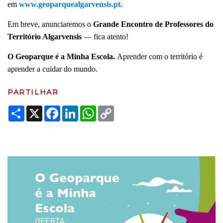
em
www.geoparquealgarvensis.pt.
Em breve, anunciaremos o
Grande Encontro de Professores do
Território Algarvensis
— fica atento!
O Geoparque é a Minha Escola.
Aprender com o território é
aprender a cuidar do mundo.
PARTILHAR
Share
X
Facebook
LinkedIn
WhatsApp
Copy
Link