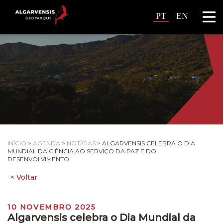
PT
EN
INÍCIO
>
AGENDA
>
NOTÍCIAS
>
ALGARVENSIS CELEBRA O DIA
MUNDIAL DA CIÊNCIA AO SERVIÇO DA PAZ E DO
DESENVOLVIMENTO
10 NOVEMBRO 2025
Algarvensis celebra o Dia Mundial da