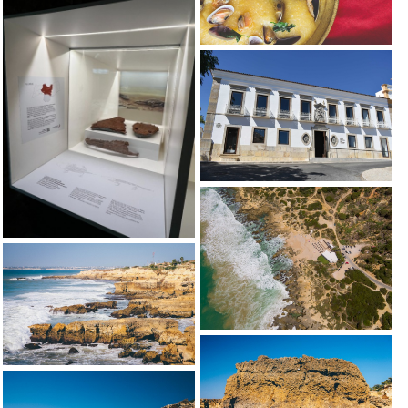
Rotas e
Percursos
Rota Melodia
da Água
Rotas e
Percursos
Praia do
Evaristo
Sítios
Geológicos
Praia do
Evaristo