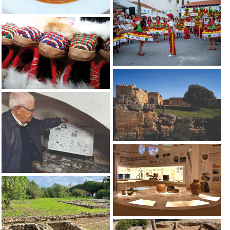
Route
Ancestral
Footprints
Rotas e
Percursos
Route
Ancestral
Footprints
Rotas e
Percursos
Route Melody
of the Water
Rotas e
Percursos