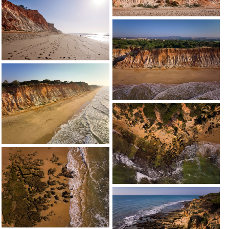
Sítios
Geológicos
Praia da
Falésia
Sítios
Geológicos
Olhos de
Água
Sítios
Geológicos
Olhos de
Água