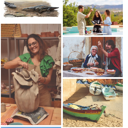
Route
Ancestral
Footprints
Rotas e
Percursos
Route
Ancestral
Footprints
Rotas e
Percursos
Route
Ancestral
Footprints
Rotas e
Percursos