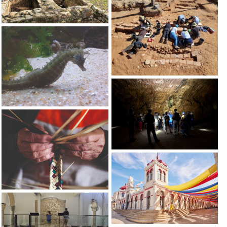
Route Melody
of the Water
Rotas e
Percursos
Route Melody
of the Water
Rotas e
Percursos
Route Melody
of the Water
Rotas e
Percursos