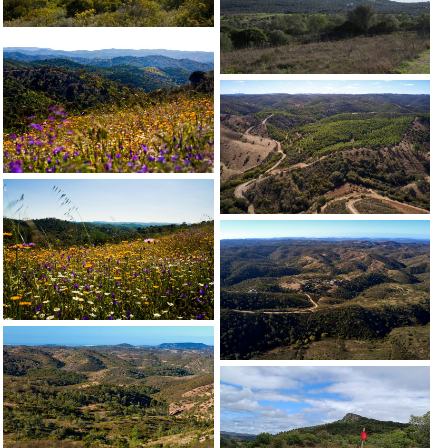
Sítios
Geológicos
Serra do
Caldeirão
Sítios
Geológicos
Serra do
Caldeirão
Sítios
Geológicos
Navio de
Pedra da