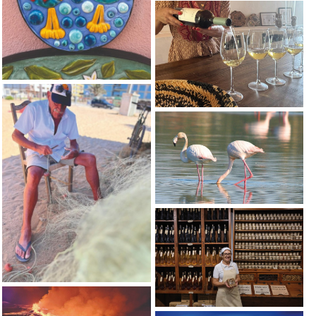
Percursos
Rota do Mar à
Rocha
Vermelha
Rotas e
Percursos
Route from
the Sea to
The Red Rock
Rotas e
Percursos
Route from
the Sea to
The Red Rock
Rotas e