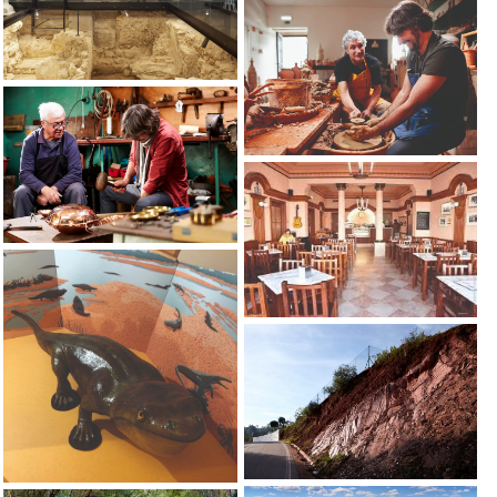
Route Melody
of the Water
Rotas e
Percursos
Route Melody
of the Water
Rotas e
Percursos
Route Melody
of the Water
Rotas e
Percursos