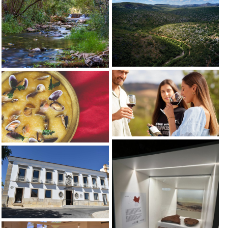
Route Melody
of the Water
Rotas e
Percursos
Route Melody
of the Water
Rotas e
Percursos
Route Melody
of the Water
Rotas e
Percursos