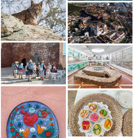
Rotas e
Percursos
Rota do Mar à
Rocha
Vermelha
Rotas e
Percursos
Rota do Mar à
Rocha
Vermelha
Rotas e
Percursos
Rota do Mar à
Rocha
Vermelha
Rotas e