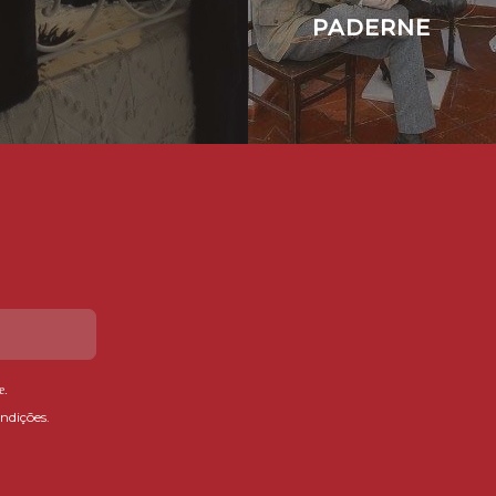
PADERNE
e
.
ndições.