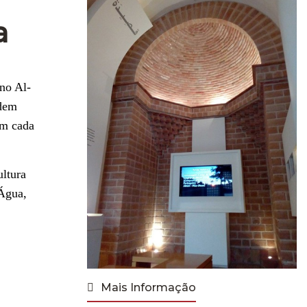
a
no Al-
odem
em cada
ultura
 Água,
Mais Informação