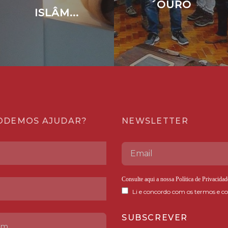
´OURO
ISLÂM...
ODEMOS AJUDAR?
NEWSLETTER
Consulte aqui a nossa
Política de Privacidad
Li e concordo com os termos e co