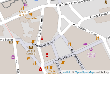
Leaflet
| ©
OpenStreetMap
contributors