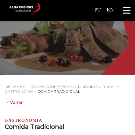
PT
EN
INÍCIO
>
EXPLORAR E CONHECER
>
PATRIMÓNIO CULTURAL
>
GASTRONOMIA
>
COMIDA TRADICIONAL
GASTRONOMIA
Comida Tradicional