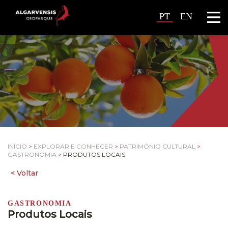
PT
EN
INÍCIO
>
EXPLORAR E CONHECER
>
PATRIMÓNIO CULTURAL
>
GASTRONOMIA
>
PRODUTOS LOCAIS
GASTRONOMIA
Produtos Locais