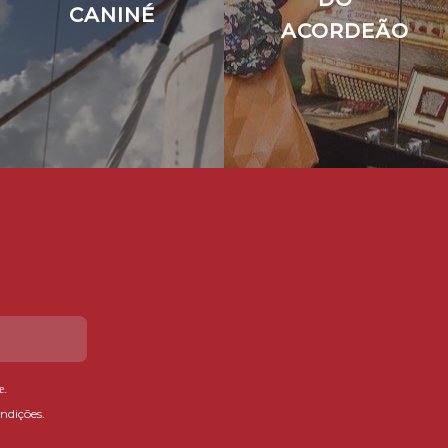
CANINÉ
ACORDEÃO
e
.
ndições.