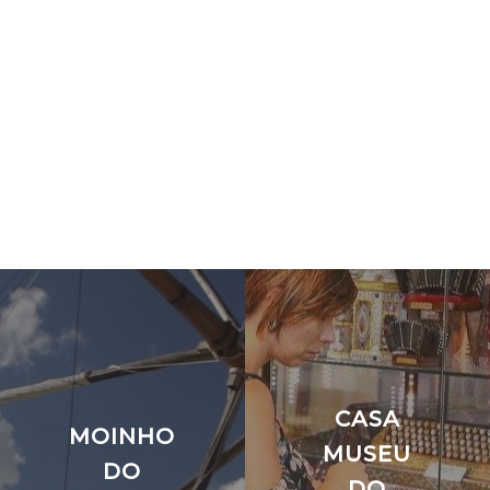
CASA
MOINHO
MUSEU
DO
DO