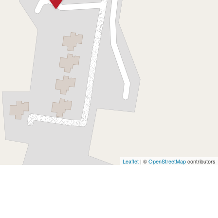
Leaflet
| ©
OpenStreetMap
contributors