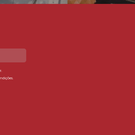
e
.
ndições.