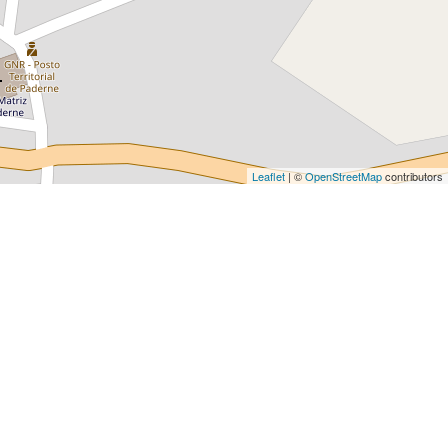
Leaflet
| ©
OpenStreetMap
contributors