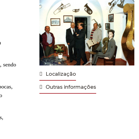
a
o, sendo
Localização
pocas,
Outras informações
o
s,