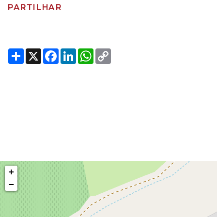
PARTILHAR
Share
X
Facebook
LinkedIn
WhatsApp
Copy
Link
+
−