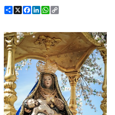
Share
X
Facebook
LinkedIn
WhatsApp
Copy
Link