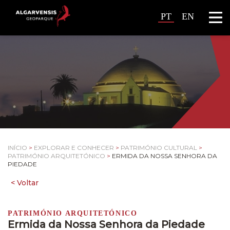
PT
EN
INÍCIO
>
EXPLORAR E CONHECER
>
PATRIMÓNIO CULTURAL
>
PATRIMÓNIO ARQUITETÓNICO
>
ERMIDA DA NOSSA SENHORA DA
PIEDADE
PATRIMÓNIO ARQUITETÓNICO
Ermida da Nossa Senhora da Piedade