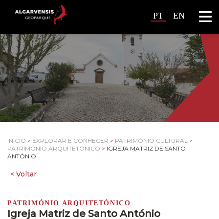
PT
EN
INÍCIO
>
EXPLORAR E CONHECER
>
PATRIMÓNIO CULTURAL
>
PATRIMÓNIO ARQUITETÓNICO
>
IGREJA MATRIZ DE SANTO
ANTÓNIO
PATRIMÓNIO ARQUITETÓNICO
Igreja Matriz de Santo António