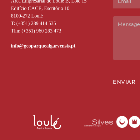
Área Empresarial de Loulé B, Lote 15
Edifício CACE, Escritório 10
8100-272 Loulé
T: (+351) 289 414 535
Tlm: (+351) 960 283 473
ENVIAR