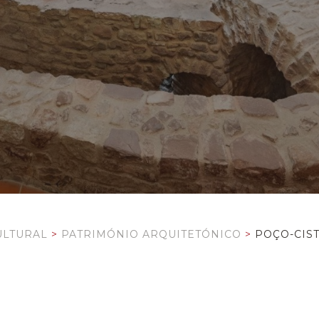
ULTURAL
>
PATRIMÓNIO ARQUITETÓNICO
>
POÇO-CIS