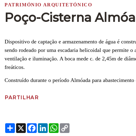
PATRIMÓNIO ARQUITETÓNICO
Poço-Cisterna Almó
Dispositivo de captação e armazenamento de água é construí
sendo rodeado por uma escadaria helicoidal que permite o ac
ventilação e iluminação. A boca mede c. de 2,45m de diâme
freáticos.
Construído durante o período Almóada para abastecimento 
PARTILHAR
Share
X
Facebook
LinkedIn
WhatsApp
Copy
Link