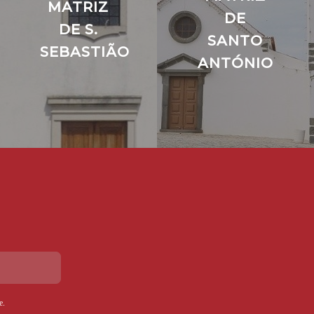
MATRIZ
DE
DE S.
SANTO
SEBASTIÃO
ANTÓNIO
e
.