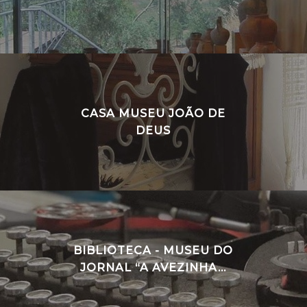
CASA MUSEU JOÃO DE
DEUS
BIBLIOTECA - MUSEU DO
JORNAL “A AVEZINHA...