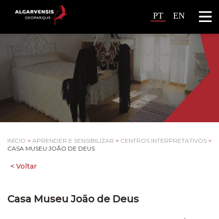
PT
EN
INÍCIO
>
APRENDER E SENSIBILIZAR
>
CENTROS INTERPRETATIVOS
>
CASA MUSEU JOÃO DE DEUS
Casa Museu João de Deus