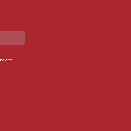
e
.
ndições.