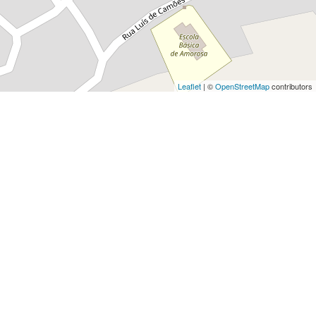
Leaflet
| ©
OpenStreetMap
contributors