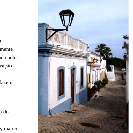
a
amente
ada pelo
nsição
 fazem
o do
e, marca