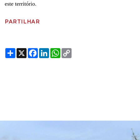
este território.
PARTILHAR
Share
X
Facebook
LinkedIn
WhatsApp
Copy
Link