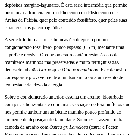
depósitos margino-lagunares. É esta série intermédia que permite
posicionar a fronteira entre o Pliocénico e o Plistocénico nas
Areias da Falésia, quer pelo conteúdo fossilífero, quer pelas suas
características paleomagnáticas.
A série inferior das areias brancas é sobreposta por um
conglomerado fossilífero, pouco espesso (0,5 m) mediante uma
superfície erosiva. O conglomerado contém restos ósseos de
mamíferos marinhos mal preservadas e muito ferruginizadas,
dentes de tubarão
Isurus
sp. e
Otodus
megalodon
. Este depósito
corresponde provavelmente a um tsunamito ou a um evento de
tempestade de elevada energia.
Sobre o conglomerado anterior, assenta um arenito, bioturbado
com pistas horizontais e com uma associação de foraminíferos que
nos permite atribuir um ambiente marinho pouco profundo ao
ambiente de deposição desta unidade. Sobre esta, assenta outra
camada de arenito com
Ostrea gr. Lamelosa
(ostra) e Pecten
Palliolum excisum
, bivalve, é conhecido na Península Ibérica, em