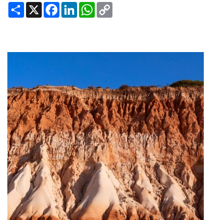
Share
X
Facebook
LinkedIn
WhatsApp
Copy
Link