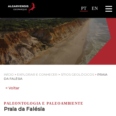
PT
EN
INÍCIO
>
EXPLORAR E CONHECER
>
SÍTIOS GEOLÓGICOS
>
PRAIA
DA FALÉSIA
PALEONTOLOGIA E PALEOAMBIENTE
Praia da Falésia