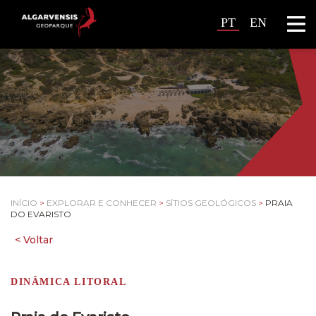
PT
EN
INÍCIO
>
EXPLORAR E CONHECER
>
SÍTIOS GEOLÓGICOS
>
PRAIA
DO EVARISTO
DINÂMICA LITORAL