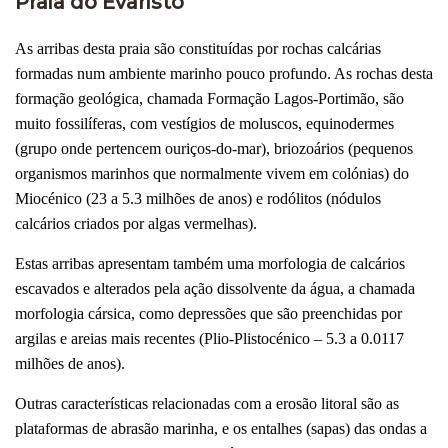
Praia do Evaristo
As arribas desta praia são constituídas por rochas calcárias
formadas num ambiente marinho pouco profundo. As rochas desta
formação geológica, chamada Formação Lagos-Portimão, são
muito fossilíferas, com vestígios de moluscos, equinodermes
(grupo onde pertencem ouriços-do-mar), briozoários (pequenos
organismos marinhos que normalmente vivem em colónias) do
Miocénico (23 a 5.3 milhões de anos) e rodólitos (nódulos
calcários criados por algas vermelhas).
Estas arribas apresentam também uma morfologia de calcários
escavados e alterados pela ação dissolvente da água, a chamada
morfologia cársica, como depressões que são preenchidas por
argilas e areias mais recentes (Plio-Plistocénico – 5.3 a 0.0117
milhões de anos).
Outras características relacionadas com a erosão litoral são as
plataformas de abrasão marinha, e os entalhes (sapas) das ondas a