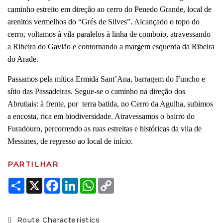
caminho estreito em direção ao cerro do Penedo Grande, local de
arenitos vermelhos do “Grés de Silves”. Alcançado o topo do
cerro, voltamos à vila paralelos à linha de comboio, atravessando
a Ribeira do Gavião e contornando a margem esquerda da Ribeira
do Arade.
Passamos pela mítica Ermida Sant’Ana, barragem do Funcho e
sítio das Passadeiras. Segue-se o caminho na direção dos
Abrutiais: à frente, por terra batida, no Cerro da Agulha, subimos
a encosta, rica em biodiversidade. Atravessamos o bairro do
Furadouro, percorrendo as ruas estreitas e históricas da vila de
Messines, de regresso ao local de início.
PARTILHAR
Share
X
Facebook
LinkedIn
WhatsApp
Copy
Link
Route Characteristics