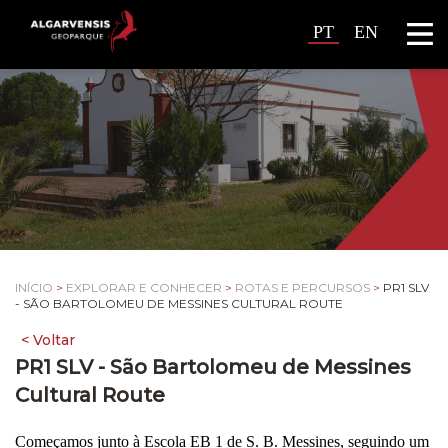
PT
EN
INÍCIO
>
EXPLORAR E CONHECER
>
ROTAS E PERCURSOS
>
PR1 SLV
- SÃO BARTOLOMEU DE MESSINES CULTURAL ROUTE
PR1 SLV - São Bartolomeu de Messines
Cultural Route
Começamos junto à Escola EB 1 de S. B. Messines, seguindo um