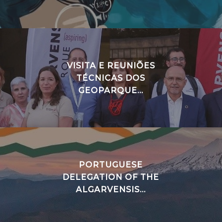
VISITA E REUNIÕES
TÉCNICAS DOS
GEOPARQUE...
PORTUGUESE
DELEGATION OF THE
ALGARVENSIS...