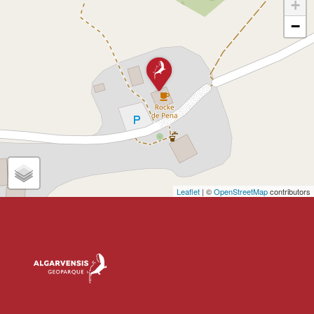
+
−
Leaflet
| ©
OpenStreetMap
contributors