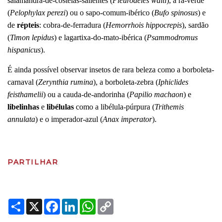
salamandra-de-costelas-salientes (
Pleurodeles waltl
), a rã-verde
(
Pelophylax perezi
) ou o sapo-comum-ibérico (
Bufo spinosus
) e
de
répteis
: cobra-de-ferradura (
Hemorrhois hippocrepis
), sardão
(
Timon lepidus
) e lagartixa-do-mato-ibérica (
Psammodromus
hispanicus
).
É ainda possível observar insetos de rara beleza como a borboleta-
carnaval (
Zerynthia rumina
), a borboleta-zebra (
Iphiclides
feisthamelii
) ou a cauda-de-andorinha (
Papilio machaon
) e
libelinhas
e
libélulas
como a libélula-púrpura (
Trithemis
annulata
) e o imperador-azul (
Anax imperator
).
PARTILHAR
Share
X
Facebook
LinkedIn
WhatsApp
Copy
Link