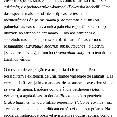
crescem espécies raras e endémicas como o narciso (
Narcissus
calcicola
) e o jacinto-azul-do-barrocal (
Bellevalia hackelli
). Uma
das espécies mais abundantes e típicas destes matos
mediterrânicos é a palmeira-anã (
Chamaerops humilis
) ou
palmeira-das-vassouras, a única palmeira espontânea da europa,
utilizada no fabrico de artesanato. Junto aos caminhos e,
sobretudo nas clareiras, crescem plantas aromáticas como o
rosmaninho (
Lavandula stoechas
subsp.
stoechas
), o alecrim
(
Salvia rosmarinus
), o funcho (
Foeniculum vulgare
), o teucrium e
tomilhos vários.
O mosaico de vegetação e a orografia da Rocha da Pena
possibilitam a existência de uma grande variedade de animais. Das
cerca de 120 aves já inventariadas, destacam-se as aves florestais e
as aves de rapina. Espécies como a águia-perdigueira (
Aquila
fasciata
), a águia-de-asa-redonda (
Buteo buteo
), o peneireiro
(
Falco tinnunculus
) ou o falcão-peregrino (
Falco peregrinus
), são
aves de rapina que aqui nidificam ou são visitantes regulares. Na
época da migração, é possível avistarem-se outras rapinas, como a