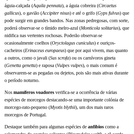
águia-calçada (
Aquila pennata
), a águia cobreira (
Circaetus
gallicus
), o gavião (
Accipiter nisus
) e até o grifo (
Gyps fulvus
) que
pode surgir em grandes bandos. Nas zonas pedregosas, com sorte,
poderá observar-se o tímido melro-azul (
Monticola solitarius
), que
nidifica nas vertentes rochosas. Poderão observar-se
ocasionalmente coelhos (
Oryctolagus cuniculus
) e ouriços-
cacheiros (
Erinaceus europaeus
) que por aqui vivem, mas quanto
a outros, como o javali (
Sus scrofa
) ou os carnívoros gineta
(
Genetta genetta
) e raposa (
Vulpes vulpes
), o mais comum é
observarem-se as pegadas ou dejetos, pois são mais ativas durante
o período noturno.
Nos
mamíferos voadores
verifica-se a ocorrência de várias
espécies de morcegos destacando-se uma importante colónia de
morcego-rato-pequeno (
Myotis blythii
), um dos mais raros
morcegos de Portugal.
Destaque também para algumas espécies de
anfíbios
como a