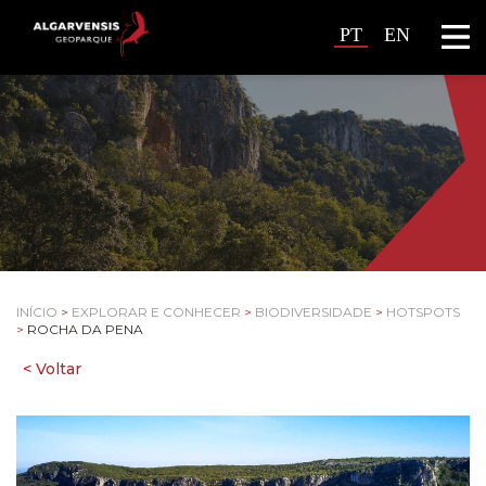
PT
EN
INÍCIO
>
EXPLORAR E CONHECER
>
BIODIVERSIDADE
>
HOTSPOTS
>
ROCHA DA PENA