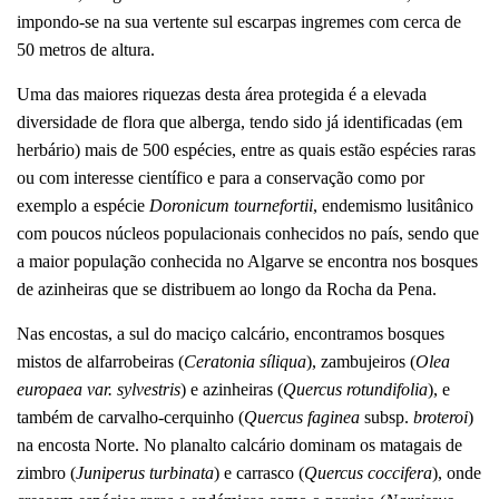
impondo-se na sua vertente sul escarpas ingremes com cerca de
50 metros de altura.
Uma das maiores riquezas desta área protegida é a elevada
diversidade de flora que alberga, tendo sido já identificadas (em
herbário) mais de 500 espécies, entre as quais estão espécies raras
ou com interesse científico e para a conservação como por
exemplo a espécie
Doronicum tournefortii
, endemismo lusitânico
com poucos núcleos populacionais conhecidos no país, sendo que
a maior população conhecida no Algarve se encontra nos bosques
de azinheiras que se distribuem ao longo da Rocha da Pena.
Nas encostas, a sul do maciço calcário, encontramos bosques
mistos de alfarrobeiras (
Ceratonia síliqua
), zambujeiros (
Olea
europaea var. sylvestris
) e azinheiras (
Quercus rotundifolia
), e
também de carvalho-cerquinho (
Quercus faginea
subsp.
broteroi
)
na encosta Norte. No planalto calcário dominam os matagais de
zimbro (
Juniperus turbinata
) e carrasco (
Quercus coccifera
), onde