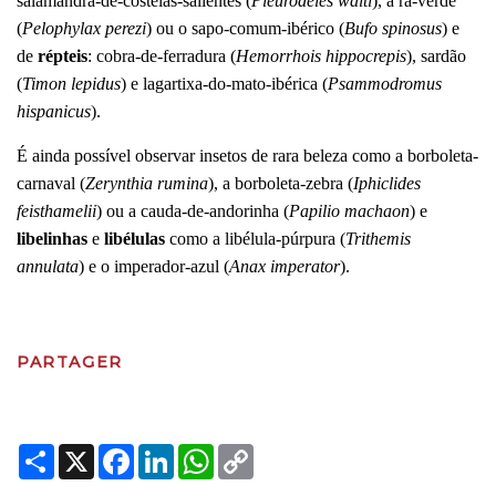
salamandra-de-costelas-salientes (
Pleurodeles waltl
), a rã-verde
(
Pelophylax perezi
) ou o sapo-comum-ibérico (
Bufo spinosus
) e
de
répteis
: cobra-de-ferradura (
Hemorrhois hippocrepis
), sardão
(
Timon lepidus
) e lagartixa-do-mato-ibérica (
Psammodromus
hispanicus
).
É ainda possível observar insetos de rara beleza como a borboleta-
carnaval (
Zerynthia rumina
), a borboleta-zebra (
Iphiclides
feisthamelii
) ou a cauda-de-andorinha (
Papilio machaon
) e
libelinhas
e
libélulas
como a libélula-púrpura (
Trithemis
annulata
) e o imperador-azul (
Anax imperator
).
PARTAGER
Share
X
Facebook
LinkedIn
WhatsApp
Copy
Link