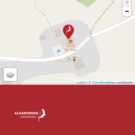
+
−
Leaflet
| ©
OpenStreetMap
contributors