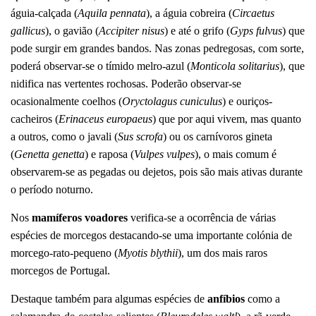
águia-calçada (
Aquila pennata
), a águia cobreira (
Circaetus
gallicus
), o gavião (
Accipiter nisus
) e até o grifo (
Gyps fulvus
) que
pode surgir em grandes bandos. Nas zonas pedregosas, com sorte,
poderá observar-se o tímido melro-azul (
Monticola solitarius
), que
nidifica nas vertentes rochosas. Poderão observar-se
ocasionalmente coelhos (
Oryctolagus cuniculus
) e ouriços-
cacheiros (
Erinaceus europaeus
) que por aqui vivem, mas quanto
a outros, como o javali (
Sus scrofa
) ou os carnívoros gineta
(
Genetta genetta
) e raposa (
Vulpes vulpes
), o mais comum é
observarem-se as pegadas ou dejetos, pois são mais ativas durante
o período noturno.
Nos
mamíferos voadores
verifica-se a ocorrência de várias
espécies de morcegos destacando-se uma importante colónia de
morcego-rato-pequeno (
Myotis blythii
), um dos mais raros
morcegos de Portugal.
Destaque também para algumas espécies de
anfíbios
como a