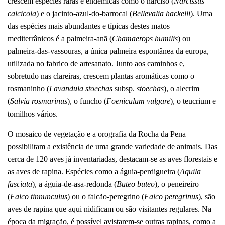
crescem espécies raras e endémicas como o narciso (
Narcissus
calcicola
) e o jacinto-azul-do-barrocal (
Bellevalia hackelli
). Uma
das espécies mais abundantes e típicas destes matos
mediterrânicos é a palmeira-anã (
Chamaerops humilis
) ou
palmeira-das-vassouras, a única palmeira espontânea da europa,
utilizada no fabrico de artesanato. Junto aos caminhos e,
sobretudo nas clareiras, crescem plantas aromáticas como o
rosmaninho (
Lavandula stoechas
subsp.
stoechas
), o alecrim
(
Salvia rosmarinus
), o funcho (
Foeniculum vulgare
), o teucrium e
tomilhos vários.
O mosaico de vegetação e a orografia da Rocha da Pena
possibilitam a existência de uma grande variedade de animais. Das
cerca de 120 aves já inventariadas, destacam-se as aves florestais e
as aves de rapina. Espécies como a águia-perdigueira (
Aquila
fasciata
), a águia-de-asa-redonda (
Buteo buteo
), o peneireiro
(
Falco tinnunculus
) ou o falcão-peregrino (
Falco peregrinus
), são
aves de rapina que aqui nidificam ou são visitantes regulares. Na
época da migração, é possível avistarem-se outras rapinas, como a