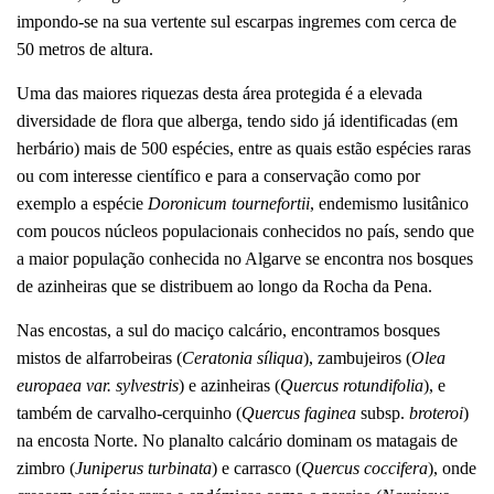
impondo-se na sua vertente sul escarpas ingremes com cerca de
50 metros de altura.
Uma das maiores riquezas desta área protegida é a elevada
diversidade de flora que alberga, tendo sido já identificadas (em
herbário) mais de 500 espécies, entre as quais estão espécies raras
ou com interesse científico e para a conservação como por
exemplo a espécie
Doronicum tournefortii
, endemismo lusitânico
com poucos núcleos populacionais conhecidos no país, sendo que
a maior população conhecida no Algarve se encontra nos bosques
de azinheiras que se distribuem ao longo da Rocha da Pena.
Nas encostas, a sul do maciço calcário, encontramos bosques
mistos de alfarrobeiras (
Ceratonia síliqua
), zambujeiros (
Olea
europaea var. sylvestris
) e azinheiras (
Quercus rotundifolia
), e
também de carvalho-cerquinho (
Quercus faginea
subsp.
broteroi
)
na encosta Norte. No planalto calcário dominam os matagais de
zimbro (
Juniperus turbinata
) e carrasco (
Quercus coccifera
), onde