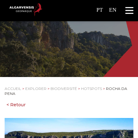
PT
EN
ACCUEIL
>
EXPLORER
>
BIODIVERSITÉ
>
HOTSPOTS
>
ROCHA DA
PENA