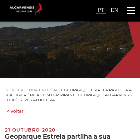
PT
EN
INÍCIO
>
AGENDA
>
NOTÍCIAS
>
GEOPARQUE ESTRELA PARTILHA A
SUA EXPERIÊNCIA COM O ASPIRANTE GEOPARQUE ALGARVENSIS
LOULÉ-SILVES-ALBUFEIRA
21 OUTUBRO 2020
Geoparque Estrela partilha a sua