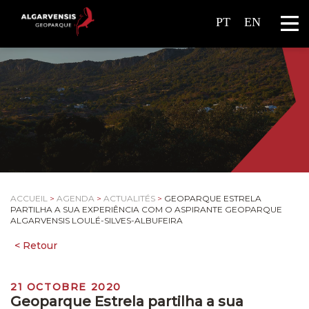
PT
EN
ACCUEIL
>
AGENDA
>
ACTUALITÉS
>
GEOPARQUE ESTRELA
PARTILHA A SUA EXPERIÊNCIA COM O ASPIRANTE GEOPARQUE
ALGARVENSIS LOULÉ-SILVES-ALBUFEIRA
21 OCTOBRE 2020
Geoparque Estrela partilha a sua