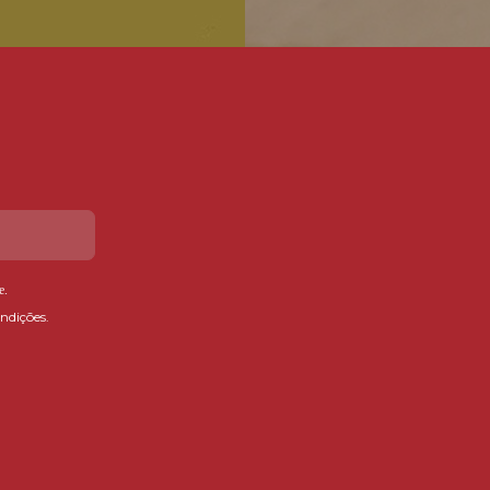
e
.
ndições.