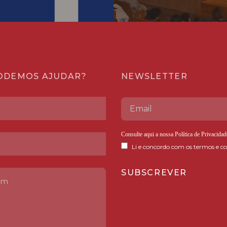
ODEMOS AJUDAR?
NEWSLETTER
Consulte aqui a nossa
Política de Privacidad
Li e concordo com os termos e co