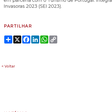
em parceria com o Turismo de Portugal. Integr
Invasoras 2023 (SEI 2023).
PARTILHAR
Share
X
Facebook
LinkedIn
WhatsApp
Copy
Link