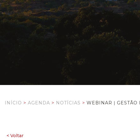
INÍCIO
>
AGENDA
>
NOTÍCIAS
>
WEBINAR ǀ GESTÃO