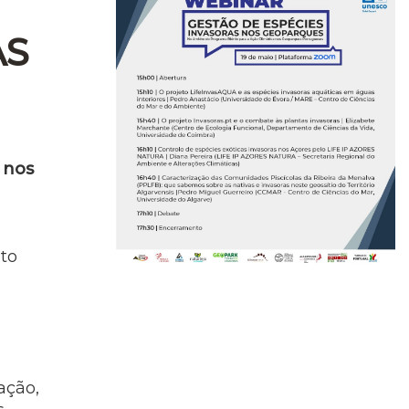
AS
 nos
nto
e
ação,