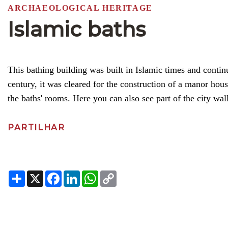
ARCHAEOLOGICAL HERITAGE
Islamic baths
This bathing building was built in Islamic times and continu
century, it was cleared for the construction of a manor hous
the baths' rooms. Here you can also see part of the city wal
PARTILHAR
Share
X
Facebook
LinkedIn
WhatsApp
Copy
Link