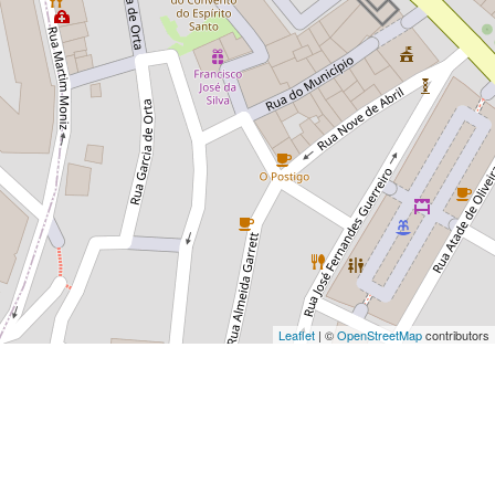
Leaflet
| ©
OpenStreetMap
contributors