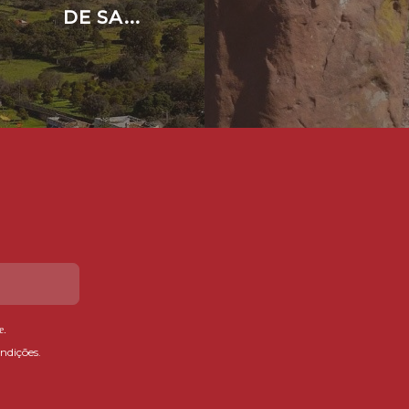
DE SA...
e
.
ndições.