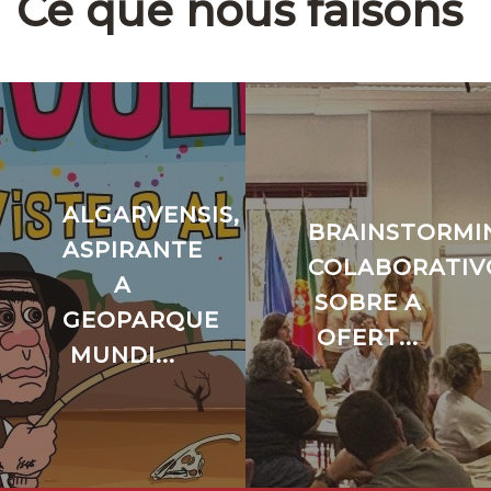
Ce que nous faisons
ALGARVENSIS,
BRAINSTORMI
ASPIRANTE
COLABORATIV
A
SOBRE A
GEOPARQUE
OFERT...
MUNDI...