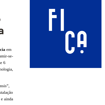
o
a
cia
em
umir-se-
e 6
nologia,
nsis”,
stalação
 e ainda