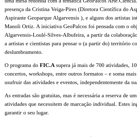
uma mesa redonda com a temática GeoPalcos Arte.Ciência.N
presença da Cristina Veiga-Pires (Diretora Científica do A
Aspirante Geoparque Algarvensis ), e alguns dos artistas 
Manoli Ortiz. A iniciativa GeoPalcos foi pensada com o obj
Algarvensis-Loulé-Silves-Albufeira, a partir da colaboraçã
a artistas e cientistas para pensar o (a partir do) territóri
deslumbramento.
O programa do
FIC.A
supera já mais de 700 atividades, 10
concertos, workshops, entre outros formatos – e soma mais
usufruir das atividades e eventos, independentemente da su
As entradas são gratuitas, mas é necessária a reserva de um
atividades que necessitem de marcação individual. Estes in
garantir o seu lugar.