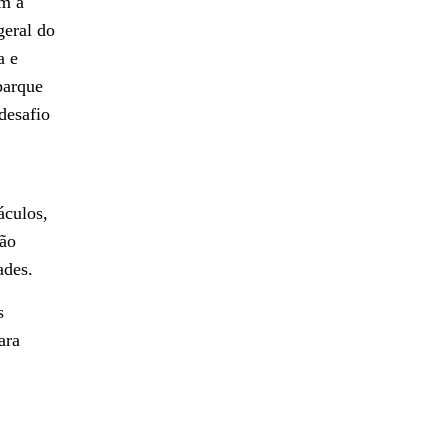
om a
geral do
a e
parque
desafio
áculos,
rão
ades.
s
ara