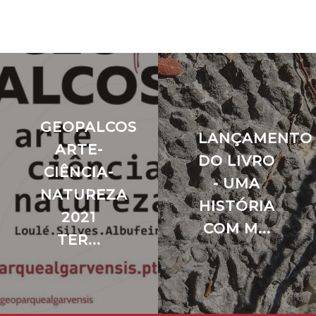
GEOPALCOS
LANÇAMENTO
NG
ARTE-
DO LIVRO
O
CIÊNCIA-
- UMA
NATUREZA
HISTÓRIA
2021
COM M...
TER...