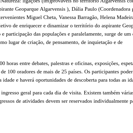
atureza: ligações (im)prováveis no território Algarvensis c
spirante Geoparque Algarvensis ), Dália Paulo (Coordenadora 
intervenientes Miguel Cheta, Vanessa Barragão, Helena Madeir
etivo de enriquecer e dinamizar o território do aspirante Geo
o e participação das populações e paralelamente, surge de um 
o como lugar de criação, de pensamento, de inquietação e de
00 horas entre debates, palestras e oficinas, exposições, espet
 de 100 oradores de mais de 25 países. Os participantes pode
a idade e haverá oportunidades de descoberta para todas as id
 ingresso geral para cada dia de visita. Existem também vária
gressos de atividades devem ser reservados individualmente p