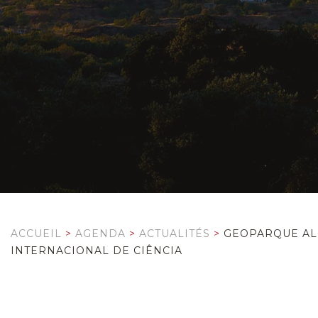
ACCUEIL
>
AGENDA
>
ACTUALITÉS
>
GEOPARQUE ALG
INTERNACIONAL DE CIÊNCIA