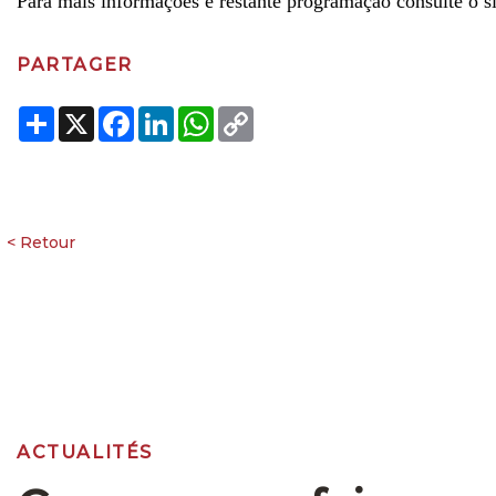
Para mais informações e restante programação consulte o s
PARTAGER
Share
X
Facebook
LinkedIn
WhatsApp
Copy
Link
ACTUALITÉS