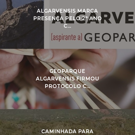
ALGARVENSIS MARCA
PRESENÇA PELO 2º ANO
C...
GEOPARQUE
ALGARVENSIS FIRMOU
PROTOCOLO C...
CAMINHADA PARA