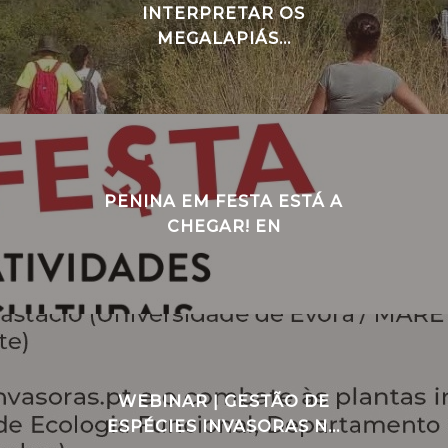
INTERPRETAR OS
MEGALAPIÁS...
PENINA EM FESTA ESTÁ A
CHEGAR! EN
WEBINAR ǀ GESTÃO DE
ESPÉCIES INVASORAS N...