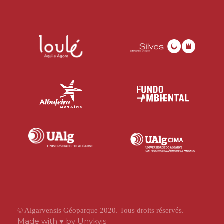
© Algarvensis Géoparque 2020. Tous droits réservés.
Made with ♥ by
Unykvis