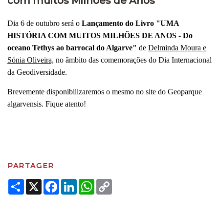
com muitos Milhões de Anos
Dia 6 de outubro será o
Lançamento do Livro "UMA
HISTÓRIA COM MUITOS MILHÕES DE ANOS - Do
oceano Tethys ao barrocal do Algarve"
de
Delminda Moura e
Sónia Oliveira,
no âmbito das comemorações do Dia Internacional
da Geodiversidade.
Brevemente disponibilizaremos o mesmo no site do Geoparque
algarvensis. Fique atento!
PARTAGER
Share
X
Facebook
LinkedIn
WhatsApp
Copy
Link