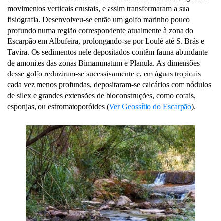
movimentos verticais crustais, e assim transformaram a sua
fisiografia. Desenvolveu-se então um golfo marinho pouco
profundo numa região correspondente atualmente à zona do
Escarpão em Albufeira, prolongando-se por Loulé até S. Brás e
Tavira. Os sedimentos nele depositados contêm fauna abundante
de amonites das zonas Bimammatum e Planula. As dimensões
desse golfo reduziram-se sucessivamente e, em águas tropicais
cada vez menos profundas, depositaram-se calcários com nódulos
de silex e grandes extensões de bioconstruções, como corais,
esponjas, ou estromatoporóides (
Ver Geossítio do Escarpão
).