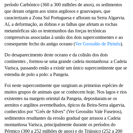
período Carbónico (360 a 300 milhões de anos), os sedimentos
que deram origem aos xistos argilosos e grauvaques, que
caracterizam a Zona Sul Portuguesa e afloram na Serra Algarvia.
Aí, a deformação, as dobras e as falhas que afetam as rochas
metamórficas são os testemunhos das forças tectónicas
compressivas associadas à união dos dois supercontinentes e ao
consequente fecho do antigo oceano (
Ver Geossítio de Pirinéu
).
Do desaparecimento deste oceano e da colisão dos dois
continentes , formou-se uma grande cadeia montanhosa: a Cadeia
Varisca, passando então a existir um único supercontinente que se
estendia de polo a polo: a Pangeia.
Foi neste supercontinente que surgiram as primeiras espécies de
muitos grupos de animais que se conhecem hoje. Nos lagos e rios
existentes na margem oriental da Pangeia, depositaram-se os
arenitos e argilitos avermelhados, típicos da Beira-Serra algarvia,
conhecidos por “Grés de Silves” (Ver Geossítio Vale Fuseiros),
sedimentos resultantes da erosão gradual que arrasou a Cadeia
montanhosa Varisca, principalmente durante os períodos do
Pérmico (300 a 252 milhões de anos) e do Triássico (252 a 200