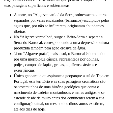
suas paisagens superficiais e subterrâneas:
A norte, no “Algarve pardo” da Serra, sobressaem outeiros
separados por vales encaixados (barrancos) esculpidos pelas
águas que, por não se infiltrarem, originaram abundantes
ribeiras.
No “Algarve vermelho”, surge a Beira-Serra a separar a
Serra do Barrocal, correspondendo a uma depressão outrora
produzida também pela ação erosiva da água.
Já no “Algarve prata”, mais a sul, o Barrocal é dominado
por uma morfologia cársica, representada por dolinas,
poljes, campos de lapiás, grutas, aquíferos cársicos e
exsurgências.
Único geoparque ou aspirante a geoparque a sul do Tejo em
Portugal, este território e as suas paisagens cromáticas são
os testemunhos de uma história geológica que conta o
nascimento de cadeias montanhosas e mares antigos, e se
estende desde de muito antes dos continentes terem a sua
configuração atual, ou mesmo dos dinossauros existirem,
até aos dias de hoje.