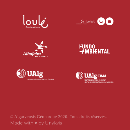
© Algarvensis Géoparque 2020. Tous droits réservés.
Made with ♥ by
Unykvis