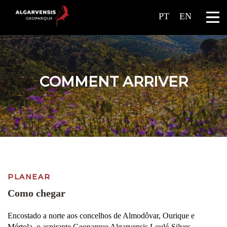
PT
EN
COMMENT ARRIVER
PLANEAR
Como chegar
Encostado a norte aos concelhos de Almodôvar, Ourique e
Mértola, o aspirante Geoparque Algarvensis Loulé-Silves-