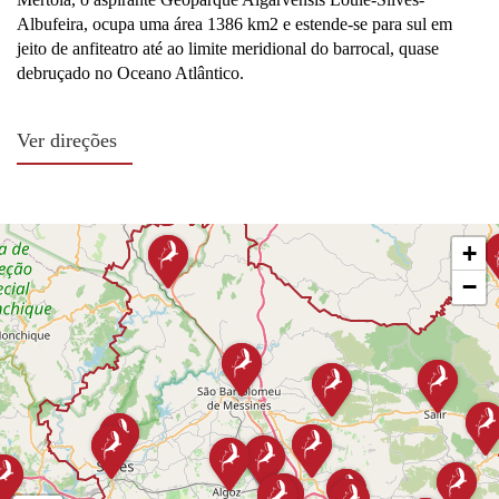
Albufeira, ocupa uma área 1386 km2 e estende-se para sul em
jeito de anfiteatro até ao limite meridional do barrocal, quase
debruçado no Oceano Atlântico.
Ver direções
Por Via Terrestre:
+
A norte, três grandes portas de entrada no território: pela
−
aldeia do Ameixal, através da mítica Estrada Nacional nº2,
pelo IP1/A2, por São Bartolomeu de Messines, e por São
Marcos da Serra, pelo IC1.
A este do território, a entrada é feita pela Estrada Nacional
nº124, em direção a Salir/Querença, e pela Estrada
Nacional nº270, para Loulé.
A oeste, entra-se no território em São Marcos da Serra, pela
Estrada Nacional 267, vindos de Monchique, e pela Estrada
Nacional nº124, por Silves.