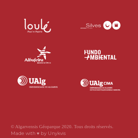
© Algarvensis Géoparque 2020. Tous droits réservés.
Made with ♥ by
Unykvis