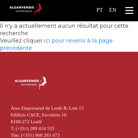
PT
EN
Il n'y a actuellement aucun résultat pour cette
recherche
Veuillez cliquer
ici pour revenir à la page
précédente
Área Empresarial de Loulé B, Lote 15
Edifício CACE, Escritório 10
8100-272 Loulé
T: (+351) 289 414 535
Tlm: (+351) 960 283 473