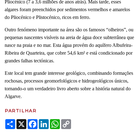
Pliocénico (7 a 3,6 milhões de anos atrás). Mais tarde, esses
algares foram preenchidos por sedimentos vermelhos e amarelos
do Pliocénico e Plistocénico, ricos em ferro.
Outro fenómeno importante na área são os famosos “olheiros”, ou
pequenas nascentes visíveis na areia de água doce subterrânea que
nasce na praia e no mar. Esta água provém do aquífero Albufeira-
Ribeira de Quarteira, que cobre 54,6 km² e está condicionado por
grandes falhas tectónicas.
Este local tem grande interesse geológico, combinando formações
rochosas, processos geomorfológicos e hidrogeológicos únicos,
tornando-o um verdadeiro livro aberto sobre a história natural do
Algarve.
PARTILHAR
Share
X
Facebook
LinkedIn
WhatsApp
Copy
Link