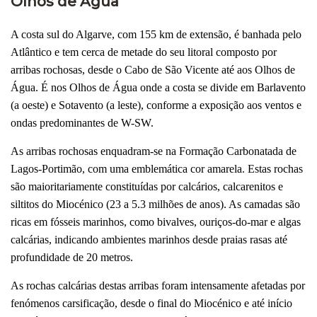
Olhos de Água
A costa sul do Algarve, com 155 km de extensão, é banhada pelo
Atlântico e tem cerca de metade do seu litoral composto por
arribas rochosas, desde o Cabo de São Vicente até aos Olhos de
Água. É nos Olhos de Água onde a costa se divide em Barlavento
(a oeste) e Sotavento (a leste), conforme a exposição aos ventos e
ondas predominantes de W-SW.
As arribas rochosas enquadram-se na Formação Carbonatada de
Lagos-Portimão, com uma emblemática cor amarela. Estas rochas
são maioritariamente constituídas por calcários, calcarenitos e
siltitos do Miocénico (23 a 5.3 milhões de anos). As camadas são
ricas em fósseis marinhos, como bivalves, ouriços-do-mar e algas
calcárias, indicando ambientes marinhos desde praias rasas até
profundidade de 20 metros.
As rochas calcárias destas arribas foram intensamente afetadas por
fenómenos carsificação, desde o final do Miocénico e até início