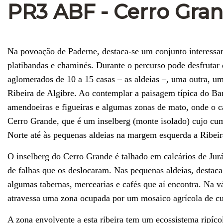
PR3 ABF - Cerro Gra
Na povoação de Paderne, destaca-se um conjunto interessante
platibandas e chaminés. Durante o percurso pode desfrutar 
aglomerados de 10 a 15 casas – as aldeias –, uma outra, u
Ribeira de Algibre. Ao contemplar a paisagem típica do Ba
amendoeiras e figueiras e algumas zonas de mato, onde o c
Cerro Grande, que é um inselberg (monte isolado) cujo cum
Norte até às pequenas aldeias na margem esquerda a Ribeira
O inselberg do Cerro Grande é talhado em calcários de Jur
de falhas que os deslocaram. Nas pequenas aldeias, destaca
algumas tabernas, mercearias e cafés que aí encontra. Na vá
atravessa uma zona ocupada por um mosaico agrícola de cul
A zona envolvente a esta ribeira tem um ecossistema ripíco