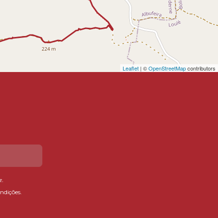
Leaflet
| ©
OpenStreetMap
contributors
e
.
ndições.