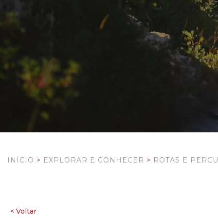
INÍCIO
>
EXPLORAR E CONHECER
>
ROTAS E PERC