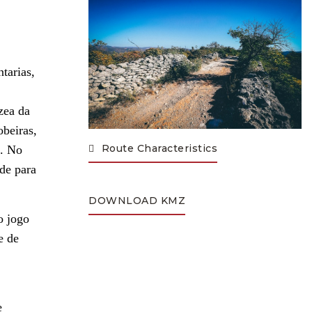
tarias,
zea da
obeiras,
Route Characteristics
m. No
de para
DOWNLOAD KMZ
o jogo
e de
e