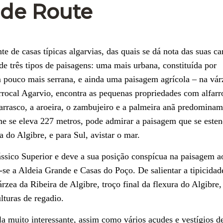
nde Route
 de casas típicas algarvias, das quais se dá nota das suas can
de três tipos de paisagens: uma mais urbana, constituída por
m pouco mais serrana, e ainda uma paisagem agrícola – na vár
rrocal Agarvio, encontra as pequenas propriedades com alfarr
arrasco, a aroeira, o zambujeiro e a palmeira anã predomina
e se eleva 227 metros, pode admirar a paisagem que se esten
 do Algibre, e para Sul, avistar o mar.
ássico Superior e deve a sua posição conspícua na paisagem a
-se a Aldeia Grande e Casas do Poço. De salientar a tipicidad
rzea da Ribeira de Algibre, troço final da flexura do Algibre,
turas de regadio.
la muito interessante, assim como vários açudes e vestígios d