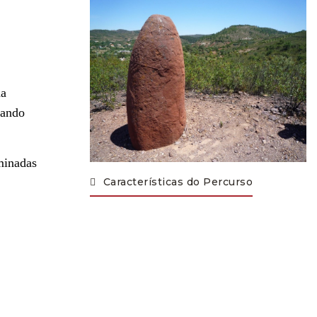
da
sando
rminadas
Características do Percurso