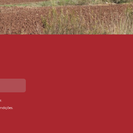
e
.
ndições.