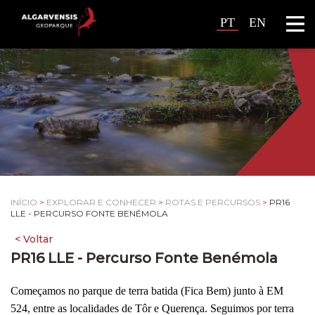
PT
EN
INÍCIO
>
EXPLORAR E CONHECER
>
ROTAS E PERCURSOS
>
PR16
LLE - PERCURSO FONTE BENÉMOLA
PR16 LLE - Percurso Fonte Benémola
Começamos no parque de terra batida (Fica Bem) junto à EM
524, entre as localidades de Tôr e Querença. Seguimos por terra