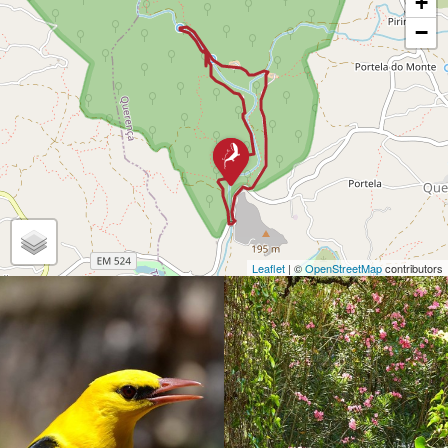
+
−
Leaflet
| ©
OpenStreetMap
contributors