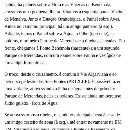
batida, há painéis sobre a Flora e as Várzeas da Benémola,
cruzamos uma pequena ribeira. Viramos à esquerda para a ribeira
de Menalva. Junto à Estação Ornitológica, o Painel sobre Aves.
Ainda no caminho principal, há um antigo palheiro (à esq.).
Adiante, temos o Painel sobre a Água, o Olho (nascente), as
poldras, o primeiro Parque de Merendas e à direita as levadas. Em
frente, chegamos à Fonte Benémola (nascente) e a um segundo
Parque de Merendas, com um Painel sobre Fauna e vestígios de
um antigo forno de cal.
O troço, desde o cruzamento, é comum à Via Algarviana e ao
percurso pedestre das Sete Fontes (PR12LLE). É possível fazer
uma variante, atravessando a linha de água antes do primeiro
Parque de Merendas, pelas as poldras. Existe ainda um percurso
áudio guiado - Rota de Água.
Se atravessarmos a ribeira, o caminho principal chega à casa de
um antigo cesteiro da zona (à esq.), até entrar novamente na EM
524. Viramos à esquerda, cruzamos a Ponte da Passagem, de