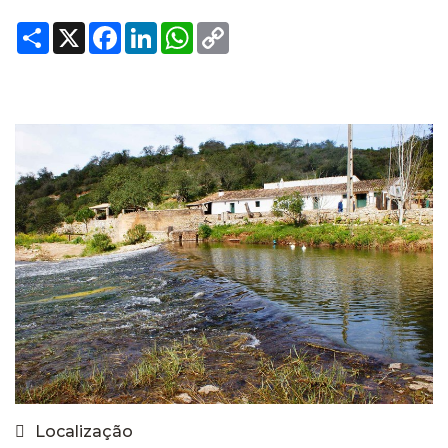
Share
X
Facebook
LinkedIn
WhatsApp
Copy
Link
Localização