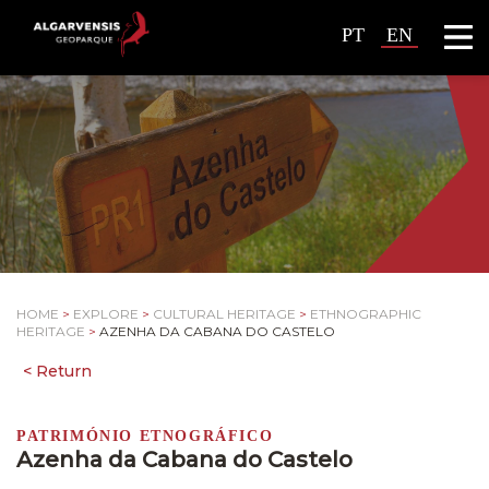
PT
EN
HOME
>
EXPLORE
>
CULTURAL HERITAGE
>
ETHNOGRAPHIC
HERITAGE
>
AZENHA DA CABANA DO CASTELO
PATRIMÓNIO ETNOGRÁFICO
Azenha da Cabana do Castelo