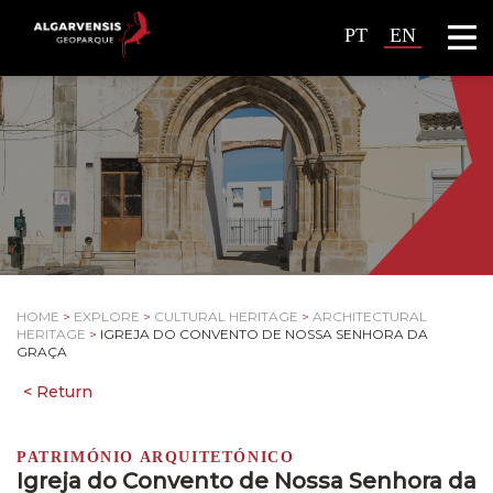
PT
EN
HOME
>
EXPLORE
>
CULTURAL HERITAGE
>
ARCHITECTURAL
HERITAGE
>
IGREJA DO CONVENTO DE NOSSA SENHORA DA
GRAÇA
PATRIMÓNIO ARQUITETÓNICO
Igreja do Convento de Nossa Senhora da