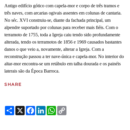
Antigo edifício gótico com capela-mor e corpo de três tramos e
três naves, com arcarias ogivais assentes em colunas de cantaria.
No séc. XVI construiu-se, diante da fachada principal, um
alpendre suportado por colunas para receber mais fiéis. Com o
terramoto de 1755, toda a Igreja caiu tendo sido profundamente
alterada, tendo os terramotos de 1856 e 1969 causados bastantes
danos o que veio a, novamente, alterar a Igreja. Com a
reconstrução passou a ter nave-única e capela-mor. No interior do
altar-mor encontra-se um retábulo em talha dourada e os painéis
laterais são da Época Barroca.
SHARE
Share
X
Facebook
LinkedIn
WhatsApp
Copy
Link