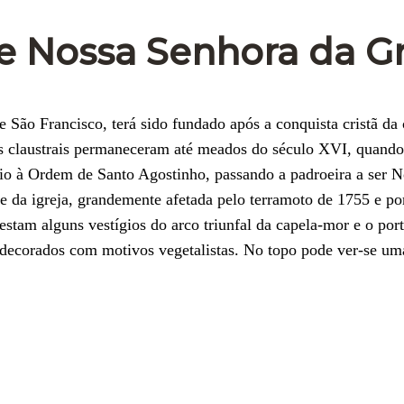
de Nossa Senhora da G
São Francisco, terá sido fundado após a conquista cristã da 
os claustrais permaneceram até meados do século XVI, quando
cio à Ordem de Santo Agostinho, passando a padroeira a ser N
te da igreja, grandemente afetada pelo terramoto de 1755 e p
stam alguns vestígios do arco triunfal da capela-mor e o port
s decorados com motivos vegetalistas. No topo pode ver-se um