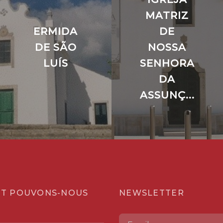
MATRIZ
ERMIDA
DE
DE SÃO
NOSSA
LUÍS
SENHORA
DA
ASSUNÇ...
T POUVONS-NOUS
NEWSLETTER