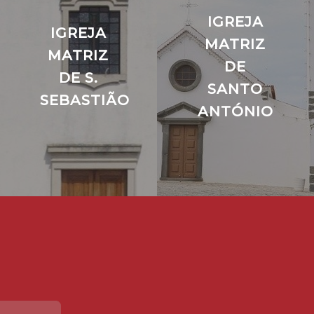
IGREJA
IGREJA
MATRIZ
MATRIZ
DE
DE S.
SANTO
SEBASTIÃO
ANTÓNIO