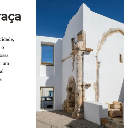
raça
cidade,
 o
ossa
or um
al
a