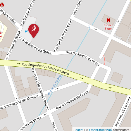
Leaflet
| ©
OpenStreetMap
contributors