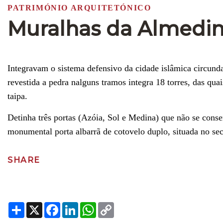
PATRIMÓNIO ARQUITETÓNICO
Muralhas da Almedi
Integravam o sistema defensivo da cidade islâmica circund
revestida a pedra nalguns tramos integra 18 torres, das qua
taipa.
Detinha três portas (Azóia, Sol e Medina) que não se cons
monumental porta albarrã de cotovelo duplo, situada no sect
SHARE
Share
X
Facebook
LinkedIn
WhatsApp
Copy
Link