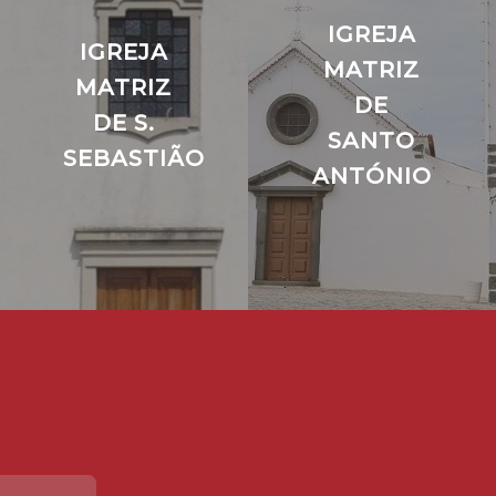
IGREJA
IGREJA
MATRIZ
MATRIZ
DE
DE S.
SANTO
SEBASTIÃO
ANTÓNIO