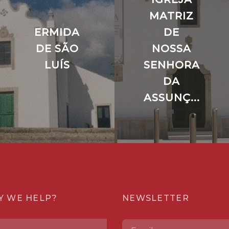
MATRIZ
ERMIDA
DE
DE SÃO
NOSSA
LUÍS
SENHORA
DA
ASSUNÇ...
Y WE HELP?
NEWSLETTER