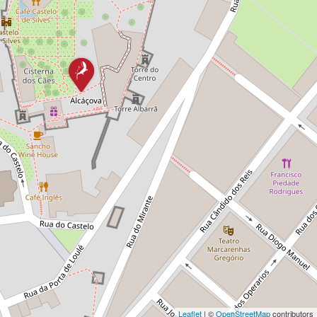
Leaflet
| ©
OpenStreetMap
contributors