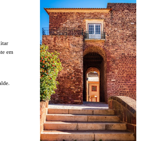
itar
nte em
alde.