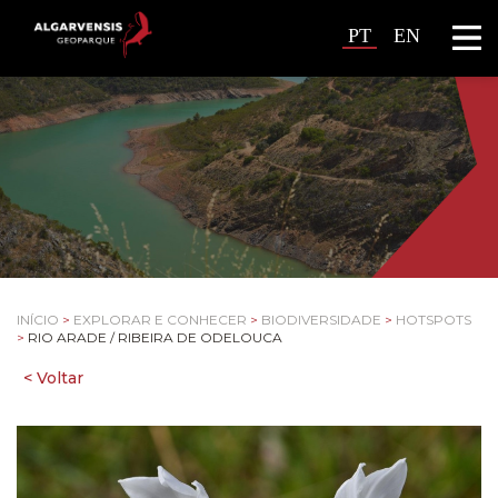
PT
EN
INÍCIO
>
EXPLORAR E CONHECER
>
BIODIVERSIDADE
>
HOTSPOTS
>
RIO ARADE / RIBEIRA DE ODELOUCA