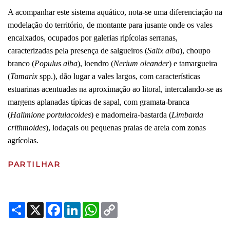
A acompanhar este sistema aquático, nota-se uma diferenciação na
modelação do território, de montante para jusante onde os vales
encaixados, ocupados por galerias ripícolas serranas,
caracterizadas pela presença de salgueiros (
Salix alba
), choupo
branco (
Populus alba
), loendro (
Nerium oleander
) e tamargueira
(
Tamarix
spp.), dão lugar a vales largos, com características
estuarinas acentuadas na aproximação ao litoral, intercalando-se as
margens aplanadas típicas de sapal, com gramata-branca
(
Halimione portulacoides
) e madorneira-bastarda (
Limbarda
crithmoides
), lodaçais ou pequenas praias de areia com zonas
agrícolas.
PARTILHAR
Share
X
Facebook
LinkedIn
WhatsApp
Copy
Link