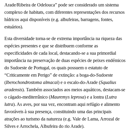
Arade/Ribeira de Odelouca” pode ser considerado um sistema
complexo de habitats, com diferentes representações dos recursos
hídricos aqui disponíveis (e.g. albufeiras, barragens, fontes,
estuários).
Esta diversidade torna-se de extrema importância na riqueza das
espécies presentes e que se distribuem conforme as
especificidades de cada local, destacando-se a sua primordial
importância na preservação de duas espécies de peixes endémicos
do Sudoeste de Portugal, os quais possuem o estatuto de
“Criticamente em Perigo” de extinção: a boga-do-Sudoeste
(
Iberochondrostoma almacai
) e o escalo-do-Arade (
Squalius
aradensis
). Também associados aos meios aquáticos, destacam-se
o cágado-mediterrânico (
Mauremys leprosa
) e a lontra (
Lutra
lutra
). As aves, por sua vez, encontram aqui refúgio e alimento
favoráveis à sua presença, constituindo uma das principais
atrações ao turismo da natureza (e.g. Vale de Lama, Arrozal de
Silves e Arrochela, Albufeira do rio Arade).