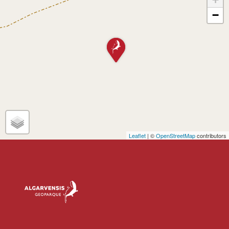
−
Leaflet
| ©
OpenStreetMap
contributors