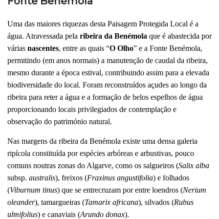
Fonte Benémola
Uma das maiores riquezas desta Paisagem Protegida Local é a
água. Atravessada pela
ribeira da Benémola
que é abastecida por
várias
nascentes
, entre as quais “
O Olho
” e a Fonte Benémola,
permitindo (em anos normais) a manutenção de caudal da ribeira,
mesmo durante a época estival, contribuindo assim para a elevada
biodiversidade do local. Foram reconstruídos açudes ao longo da
ribeira para reter a água e a formação de belos espelhos de água
proporcionando locais privilegiados de contemplação e
observação do património natural.
Nas margens da ribeira da Benémola existe uma densa galeria
ripícola constituída por espécies arbóreas e arbustivas, pouco
comuns noutras zonas do Algarve, como os salgueiros (
Salix alba
subsp.
australis
), freixos (
Fraxinus angustifolia
) e folhados
(
Viburnum tinus
) que se entrecruzam por entre loendros (
Nerium
oleander
), tamargueiras (
Tamarix africana
), silvados (
Rubus
ulmifolius
) e canaviais (
Arundo donax
).