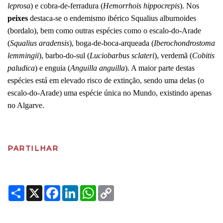
leprosa
) e cobra-de-ferradura (
Hemorrhois hippocrepis
). Nos
peixes
destaca-se o endemismo ibérico Squalius alburnoides
(bordalo), bem como outras espécies como o escalo-do-Arade
(
Squalius aradensis
), boga-de-boca-arqueada (
Iberochondrostoma
lemmingii
), barbo-do-sul (
Luciobarbus sclateri
), verdemã (
Cobitis
paludica
) e enguia (
Anguilla anguilla
). A maior parte destas
espécies está em elevado risco de extinção, sendo uma delas (o
escalo-do-Arade) uma espécie única no Mundo, existindo apenas
no Algarve.
PARTILHAR
Share
X
Facebook
LinkedIn
WhatsApp
Copy
Link