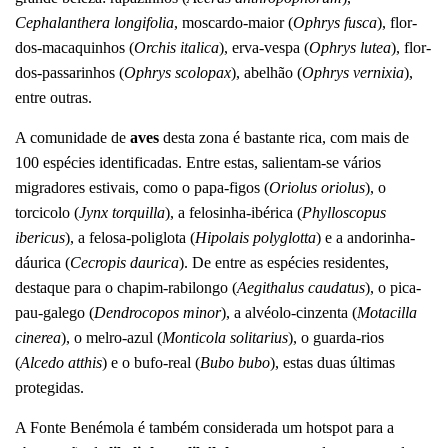
Cephalanthera longifolia
, moscardo-maior (
Ophrys fusca
), flor-
dos-macaquinhos (
Orchis italica
), erva-vespa (
Ophrys lutea
), flor-
dos-passarinhos (
Ophrys scolopax
), abelhão (
Ophrys vernixia
),
entre outras.
A comunidade de
aves
desta zona é bastante rica, com mais de
100 espécies identificadas. Entre estas, salientam-se vários
migradores estivais, como o papa-figos (
Oriolus oriolus
), o
torcicolo (
Jynx torquilla
), a felosinha-ibérica (
Phylloscopus
ibericus
), a felosa-poliglota (
Hipolais polyglotta
) e a andorinha-
dáurica (
Cecropis daurica
). De entre as espécies residentes,
destaque para o chapim-rabilongo (
Aegithalus caudatus
), o pica-
pau-galego (
Dendrocopos minor
), a alvéolo-cinzenta (
Motacilla
cinerea
), o melro-azul (
Monticola solitarius
), o guarda-rios
(
Alcedo atthis
) e o bufo-real (
Bubo bubo
), estas duas últimas
protegidas.
A Fonte Benémola é também considerada um hotspot para a