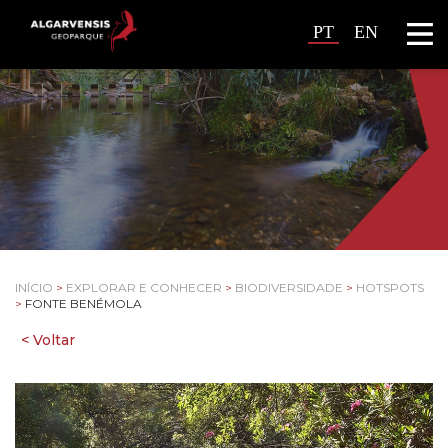
PT
EN
INÍCIO
>
EXPLORAR E CONHECER
>
BIODIVERSIDADE
>
HOTSPOTS
>
FONTE BENÉMOLA