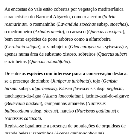
As encostas do vale estão cobertas por vegetação mediterrânica
característica do Barrocal Algarvio, como o alecrim (
Salvia
rosmarinus
), o rosmaninho (
Lavandula stoechas
subsp.
stoechas
),
o medronheiro (
Arbutus unedo
), o carrasco (
Quercus coccifera
),
bem como espécies de porte arbóreo como a alfarrobeira
(
Ceratonia siliqua
), o zambujeiro (
Olea europea
var.
sylvestris
) e,
apenas numa área de substrato xistoso, sobreiros (
Quercus suber
)
e azinheiras (
Quercus rotundifolia
).
De entre as
espécies com interesse para a conservação
destaca-
se a presença de zimbro (
Juniperus turbinata
), tojo (
Genista
hirsuta
subsp.
algarbiensis
),
Klasea flavescens
subsp.
neglecta
,
tanchagem-da-água (
Alisma lanceolatum
), jacinto-azul-do-algarve
(
Bellevalia hackelii
), campainhas-amarelas (
Narcissus
bulbocodium
subsp.
obesus
), narciso (
Narcissus gaditanus
) e
Narcissus calcicola
.
Regista-se igualmente a presença de populações de orquídeas de
grande beleza: rapazinhos (
Aceras anthropophorum
),