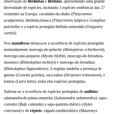
observação de
libelinhas
e
libélulas
, apresentando uma grande
diversidade de espécies, incluindo 3 espécies endémicas das 27
existentes na Europa: cavalinho-do-diabo (
Platycnemis
acutipennis
), libelinha-branca (
Platycnemis latipes
) e
Gomphus
pulchellus
e a espécie protegida libélula esmeralda (
Oxigastra
curtisii)
.
Nos
mamíferos
destaca-se a ocorrência de espécies protegidas
nomeadamente morcego-de-peluche (
Miniopterus schreibersii
),
morcego-rato-pequeno (
Myotis blythii
), morcego-de-ferradura-
mourisco (
Rhinolophus mehelyi
) e morcego-de-ferradura
(
Rhinolophus hipposideros
). A registar também a presença de
ginetas (
Genetta genetta
), saca-rabos (
Herpestes ichneumon
), e
lontras (
Lutra lutra
), todas elas espécies protegidas.
Saliente-se a ocorrência de espécies protegidas de
anfíbios
:
salamandra-de-pintas-amarelas (
Salamandra salamandra)
, sapo-
corredor (
Bufo calamita
) e sapo-parteiro-ibérico (
Alytes
cisternasii
) e de
répteis
: cágado-mediterrânico (
Mauremys