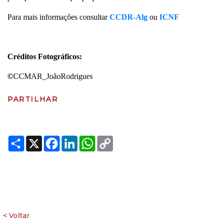
Para mais informações consultar
CCDR-Alg
ou
ICNF
Créditos Fotográficos:
©
CCMAR_JoãoRodrigues
PARTILHAR
Share
X
Facebook
LinkedIn
WhatsApp
Copy
Link