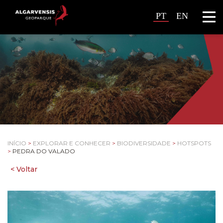
PT
EN
INÍCIO
>
EXPLORAR E CONHECER
>
BIODIVERSIDADE
>
HOTSPOTS
>
PEDRA DO VALADO