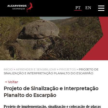
PT
EN
INÍCIO
>
APRENDER E SENSIBILIZAR
>
PROJETOS
>
PROJETO DE
SINALIZAÇÃO E INTERPRETAÇÃO PLANALTO DO ESCARPÃO
Projeto de Sinalização e Interpretação
Planalto do Escarpão
Projeto de implementação, sinalização e colocação de placas