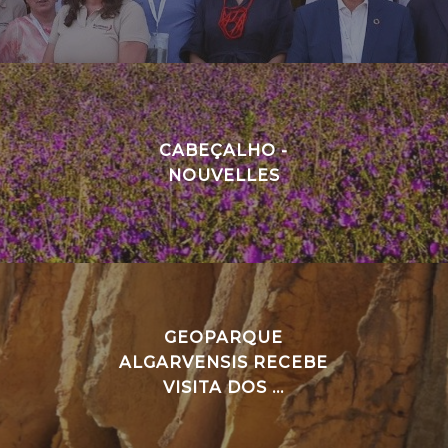
CABEÇALHO -
NOUVELLES
GEOPARQUE
ALGARVENSIS RECEBE
VISITA DOS ...