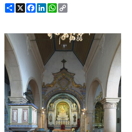
Share
X
Facebook
LinkedIn
WhatsApp
Copy
Link