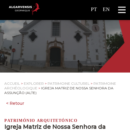
PT
EN
ACCUEIL
>
EXPLORER
>
PATRIMOINE CULTUREL
>
PATRIMOINE
ARCHÉOLOGIQUE
>
IGREJA MATRIZ DE NOSSA SENHORA DA
ASSUNÇÃO (ALTE)
PATRIMÓNIO ARQUITETÓNICO
Igreja Matriz de Nossa Senhora da