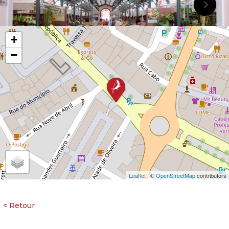
+
−
Leaflet
| ©
OpenStreetMap
contributors