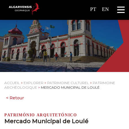
PT
EN
ACCUEIL
>
EXPLORER
>
PATRIMOINE CULTUREL
>
PATRIMOINE
ARCHÉOLOGIQUE
>
MERCADO MUNICIPAL DE LOULÉ
PATRIMÓNIO ARQUITETÓNICO
Mercado Municipal de Loulé