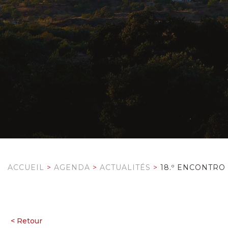
ACCUEIL
>
AGENDA
>
ACTUALITÉS
>
18.º ENCONTRO