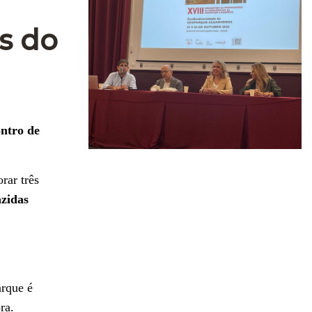
s do
ontro de
rar três
azidas
arque é
ra.