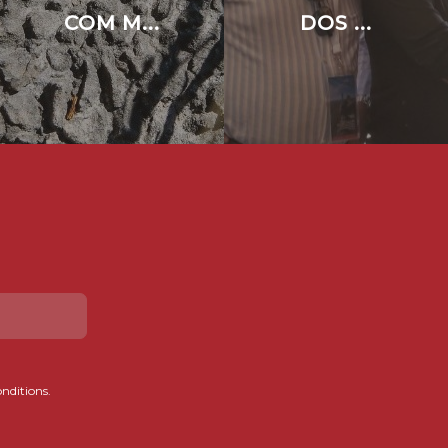
COM M...
DOS ...
onditions.