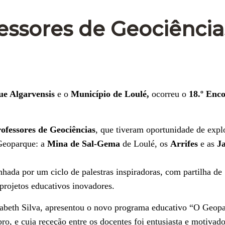
fessores de Geociência
e Algarvensis
e o
Município de Loulé,
ocorreu o
18.º Enc
rofessores de Geociências
, que tiveram oportunidade de explo
 Geoparque: a
Mina de Sal-Gema
de Loulé, os
Arrifes
e as
J
hada por um ciclo de palestras inspiradoras, com partilha de
 projetos educativos inovadores.
abeth Silva, apresentou o novo programa educativo “O Geop
, e cuja receção entre os docentes foi entusiasta e motivado