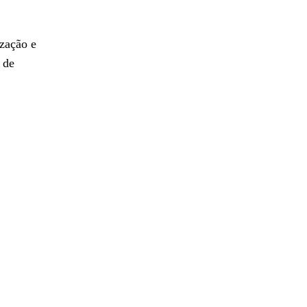
zação e
 de