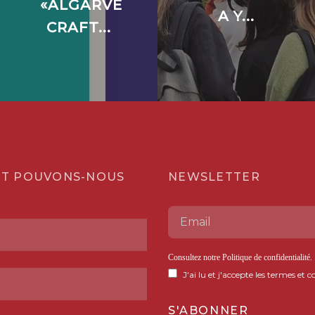
«ALGARVE
A Y...
CRAFT...
T POUVONS-NOUS
NEWSLETTER
Consultez notre
Politique de confidentialité
.
J'ai lu et j'accepte les termes et c