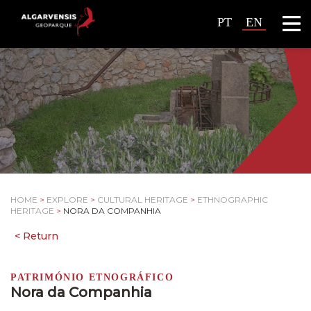
PT
EN
HOME
>
EXPLORE
>
CULTURAL HERITAGE
>
ETHNOGRAPHIC
HERITAGE
>
NORA DA COMPANHIA
PATRIMÓNIO ETNOGRÁFICO
Nora da Companhia