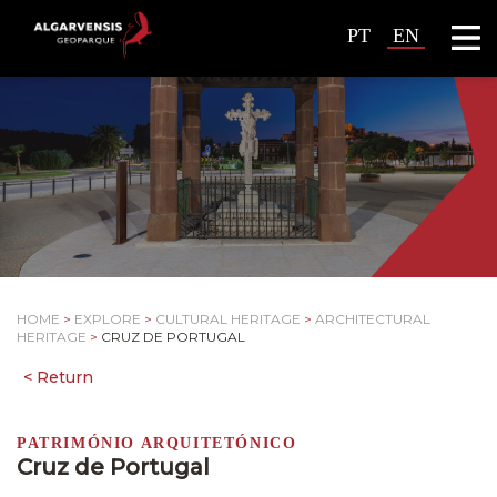
PT
EN
HOME
>
EXPLORE
>
CULTURAL HERITAGE
>
ARCHITECTURAL
HERITAGE
>
CRUZ DE PORTUGAL
PATRIMÓNIO ARQUITETÓNICO
Cruz de Portugal