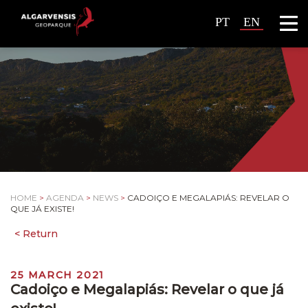
PT
EN
HOME
>
AGENDA
>
NEWS
>
CADOIÇO E MEGALAPIÁS: REVELAR O
QUE JÁ EXISTE!
25 MARCH 2021
Cadoiço e Megalapiás: Revelar o que já